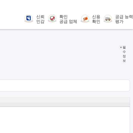
신뢰
확인
신용
공급 능력
인감
공급 업체
확인
평가
필
수
정
보