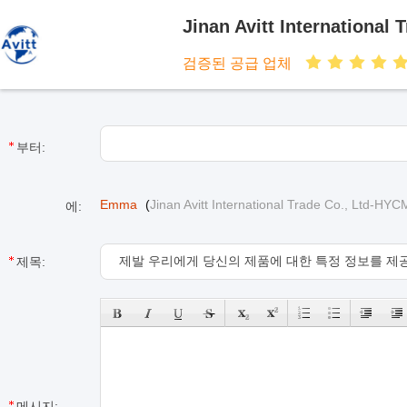
Jinan Avitt International
검증된 공급 업체
부터:
Emma
(
Jinan Avitt International Trade Co., Ltd-HY
에:
제목:
메시지: