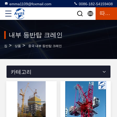
emma1109@foxmail.com
0086-182-54159408
따옴표
내부 등반탑 크레인
>
>
집
상품
중국 내부 등반탑 크레인
카테고리