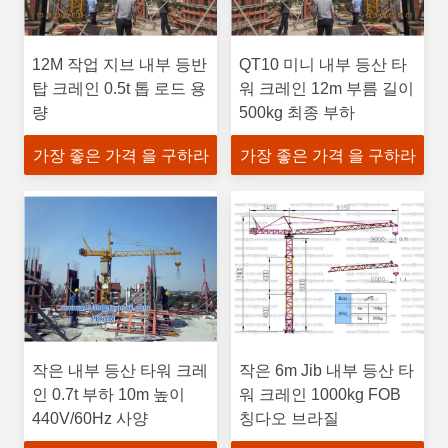
12M 작업 지브 내부 등반
QT10 미니 내부 등산 타
탑 크레인 0.5t 톱 로드 용
워 크레인 12m 부름 길이
량
500kg 최종 부하
가장 좋은 가격 을 구하라
가장 좋은 가격 을 구하라
작은 내부 등산 타워 크레
작은 6m Jib 내부 등산 타
인 0.7t 부하 10m 높이
워 크레인 1000kg FOB
440V/60Hz 사양
칭다오 브라질