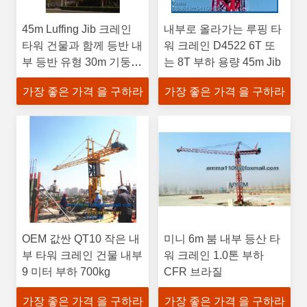
45m Luffing Jib 크레인
내부로 올라가는 루핑 타
타워 건물과 함께 등반 내
워 크레인 D4522 6T 또
부 등반 유형 30m 기둥
는 8T 부하 용량 45m Jib
높이
가장 좋은 가격 을 구하라
가장 좋은 가격 을 구하라
OEM 값싼 QT10 작은 내
미니 6m 붐 내부 등산 타
부 타워 크레인 건물 내부
워 크레인 1.0톤 부하
9 미터 부하 700kg
CFR 브라질
가장 좋은 가격 을 구하라
가장 좋은 가격 을 구하라