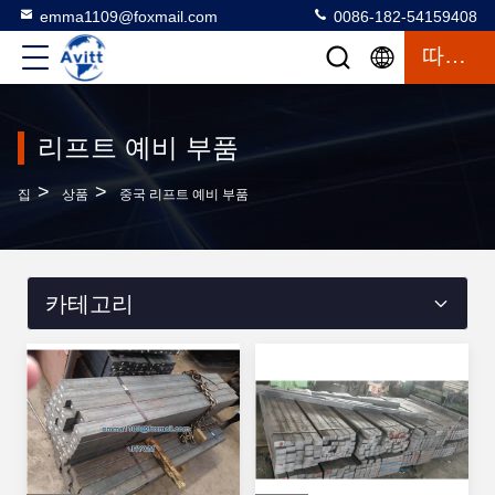
emma1109@foxmail.com
0086-182-54159408
따옴표
리프트 예비 부품
>
>
집
상품
중국 리프트 예비 부품
카테고리