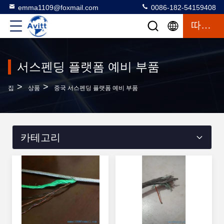
emma1109@foxmail.com
0086-182-54159408
따옴표
서스펜딩 플랫폼 예비 부품
>
>
집
상품
중국 서스펜딩 플랫폼 예비 부품
카테고리