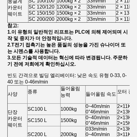
SC 100/100
1000kg × 2
33m/min
2 × 11Kw 
둥글게
SC 120/120
1200kg × 2
33m/min
2 × 11Kw 
카운터
SC 150/150
1500kg × 2
33m/min
2 × 13Kw
웨이트
SC 200/200
2000kg × 2
33m/min
3 × 11Kw 
참고:
1.
이 유형의 일반적인 리프트는 PLC에 의해 제어되며 시
작 및 중지가 더 안정적입니다.
2.
T
전기 접촉기는 높은 품질의 성능을 가진 슈나이더 또
는 시멘스를 사용합니다.
3.
모든 기술적 데이터는 혁신에 따라 변경됩니다. 주문하
기 전에 저희에게 확인하십시오.
빈도 간격으로 빌딩 엘리베이터: 낮은 속도 유형 0-33, 0-
40 또는 0-46m/min
들어올림
종류
모터 전
사양
들어올림 속도
능력
0~40m/min
2×11Kw
SC100 L
1000kg
0°46m/min
2×13Kw
단장
0~40m/min
2×13Kw
카운터
SC150 L
1500kg
0°46m/min
2×15Kw
웨이트
033m/min
2×13Kw
SC200 L
2000kg
0~40m/min
3×11Kw