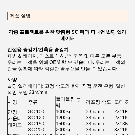
제품 설명
각종 프로젝트를 위한 맞춤형 SC 랙과 피니언 빌딩 엘리
베이터
건설용 승강기/건축용 승강기
캐빈 & 케이지, 마스트 섹션, 벽 묶음 및 다른 모든 부품,
우리는 고객을 위해 OEM 할 수 있습니다, 우리는 고객의
건물 상황에 따라 적절한 솔루션을 만들 수 있습니다
사양
빌딩 엘리베이터: 고정 속도와 함께 직접 운전 유형. 일반
적인 모델 33m/min
들어올림 능
사양
종류
리프팅 속도
모터 전력
력
SC 100
1000kg
33m/min
2×11Kw
단장
SC 120
1200kg
33m/min
2×11Kw
카운터
SC 150
1500kg
33m/min
2×13Kw
웨이트
SC 200
2000kg
33m/min
3×11Kw