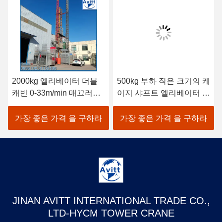
2000kg 엘리베이터 더블
500kg 부하 작은 크기의 케
캐빈 0-33m/min 매끄러운
이지 샤프트 엘리베이터 우
속도 인버터 제어 건물 엘
물 샤프트 내부에 설치
리베이터
가장 좋은 가격 을 구하라
가장 좋은 가격 을 구하라
JINAN AVITT INTERNATIONAL TRADE CO.,
LTD-HYCM TOWER CRANE