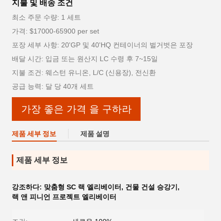
지불 및 배송 조건
최소 주문 수량: 1 세트
가격: $17000-65900 per set
포장 세부 사항: 20'GP 및 40'HQ 컨테이너의 벌거벗은 포장
배달 시간: 입금 또는 원산지 LC 수령 후 7~15일
지불 조건: 웨스턴 유니온, L/C (신용장), 전신환
공급 능력: 달 당 40개 세트
가장 좋은 가격 을 구하라
제품 세부 정보
제품 설명
제품 세부 정보
강조하다:
맞춤형 SC 랙 엘리베이터
,
건물 건설 승강기
,
랙 앤 피니언 프로젝트 엘리베이터