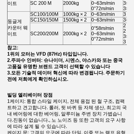
SC 200 M
2000kg
0~63m/min
3×18
이트
0°72m/min
3×1
SC100/100M
1000kg × 2
0~63m/min
3 × 
SC150/150M
1500kg × 2
0~63m/min
3×1
둥글게
2 × 
카운터 웨
0°58m/min
2 × 
SC200/200M
2000kg × 2
0~63m/min
이트
3×18
0°72m/min
3 × 
참고:
1위의 모터는 VFD (87Hz) 타입입니다.
2.주파수 인버터: 슈나이더, 시멘스, 야스카와 또는 중국
고품질 유명한 브랜드 고객이 선택할 수 있습니다
3.모든 기술적 데이터 혁신에 따라 변경됩니다. 주문하기
전에 저희에게 확인하십시오.
빌딩 엘리베이터 장점
1케이지: 통합 스타일 케이지, 전체 용접 된 철 구조, 컴팩
트하고 견고합니다. 롤러, 뒷 바퀴 등 자체 생산, 최고의 국
내 베어링에 대한 베어링, 알루미늄 주변 장치 가볍습니
다.진동이 없습니다., 노 노이즈 등 또한 고객의 요구 사항
에 따라 설계 될 수 있습니다.
케이지 문: 고객의 요구에 따라 단일, 이중 또는 램프 유형