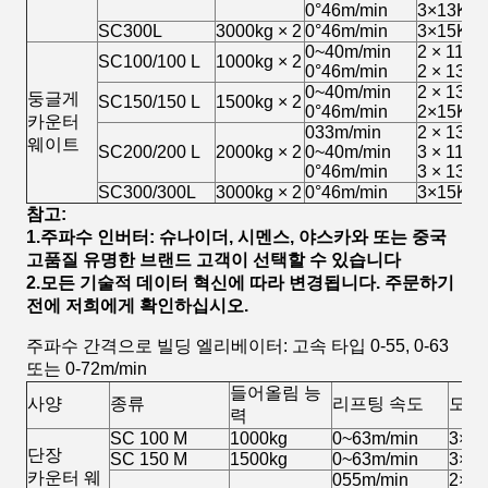
0°46m/min
3×13Kw
SC300L
3000kg × 2
0°46m/min
3×15Kw
0~40m/min
2 × 11Kw
SC100/100 L
1000kg × 2
0°46m/min
2 × 13Kw
0~40m/min
2 × 13Kw
둥글게
SC150/150 L
1500kg × 2
0°46m/min
2×15Kw
카운터
033m/min
2 × 13Kw
웨이트
SC200/200 L
2000kg × 2
0~40m/min
3 × 11Kw
0°46m/min
3 × 13Kw
SC300/300L
3000kg × 2
0°46m/min
3×15Kw
참고:
1.주파수 인버터: 슈나이더, 시멘스, 야스카와 또는 중국
고품질 유명한 브랜드 고객이 선택할 수 있습니다
2.모든 기술적 데이터 혁신에 따라 변경됩니다. 주문하기
전에 저희에게 확인하십시오.
주파수 간격으로 빌딩 엘리베이터: 고속 타입 0-55, 0-63
또는 0-72m/min
들어올림 능
사양
종류
리프팅 속도
모터
력
SC 100 M
1000kg
0~63m/min
3×1
단장
SC 150 M
1500kg
0~63m/min
3×1
카운터 웨
055m/min
2×2