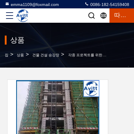
emma1109@foxmail.com
0086-182-54159408
따옴표
상품
>
>
>
집
상품
건물 건설 승강장
각종 프로젝트를 위한 맞춤형 SC 랙과 피니언 빌딩 엘리베이터