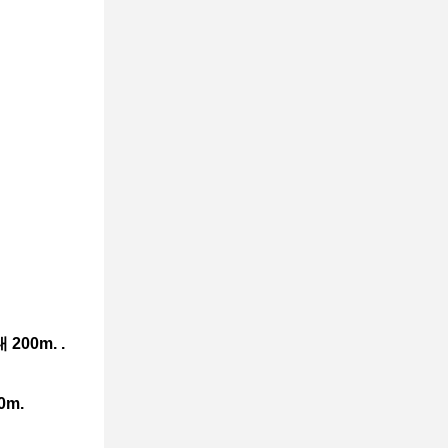
200m. .
0m.