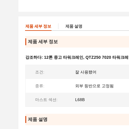
제품 세부 정보
제품 설명
제품 세부 정보
강조하다:
12톤 중고 타워크레인
,
QTZ250 7020 타워크
조건:
잘 사용됐어
종류:
외부 등반으로 고정됨
마스트 섹션:
L68B
제품 설명