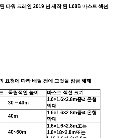
사용 된 타워 크레인 2019 년 제작 된 L68B 마스트 섹션
의 요청에 따라 배달 전에 그것을 잠금 해제
드
독립적인 높이
마스트 섹션 크기
1.6×1.6×
2.8
m
줌리온형
30 ~ 40
m
막대
1.6×1.6×
2.8
m
줌리온형
40
m
막대
1.6×1.6×
2.8
m
또는
40~60m
1.
8
×1
8
×
2.8
m
또는