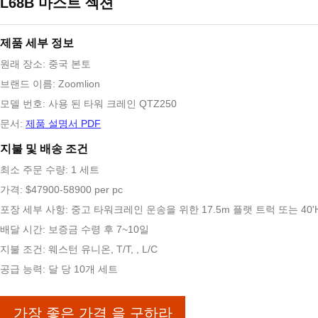
L68B 마스트 섹션
제품 세부 정보
원래 장소: 중국 본토
브랜드 이름: Zoomlion
모델 번호: 사용 된 타워 크레인 QTZ250
문서:
제품 설명서 PDF
지불 및 배송 조건
최소 주문 수량: 1 세트
가격: $47900-58900 per pc
포장 세부 사항: 중고 타워크레인 운송을 위한 17.5m 플랫 트럭 또는 40
배달 시간: 보증금 수령 후 7~10일
지불 조건: 웨스턴 유니온, T/T, , L/C
공급 능력: 달 당 10개 세트
가장 좋은 가격 을 구하라