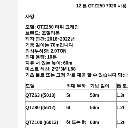
12 톤 QTZ250 7020 
사양
모델: QTZ250 타워 크레인
브랜드: 조밀리온
제작 연간: 2018~2022년
기둥 길이는 70m입니다
최상부하중: 2.0TON
최대 용량: 10톤
자유 서 있는 높이: 60m
마스트 섹션: 2*2*3M L68
기초 볼트 또는 고정 각을 제공 할 수 있습니다 당신
모델
최대 부하
기브 길이
톱 로
QTZ63 ((5013)
5
t
5
0
m
1.
3
t
QTZ80 ((5612)
6t
56m
1.2t
6t 또는 8t
QTZ100 ((6012)
60m
1.2t